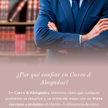
¿Por qué confiar en Carro &
Abogados?
En
Carro & Abogados
, tenemos claro que cualquier
problema se resuelve y se entiende mejor con un
trato
cercano y próximo
al cliente. A diferencia de otros