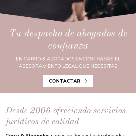
Tu despacho de abogados de
confianza
EN CARRO & ABOGADOS ENCONTRARÁS EL
ASESORAMIENTO LEGAL QUE NECESITAS
CONTACTAR
Desde 2006 ofreciendo servicios
jurídicos de calidad
Carro & Abogados
somos un despacho de abogados